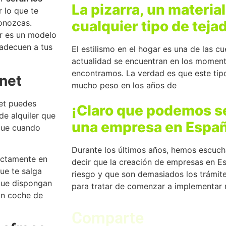
La pizarra, un material
r lo que te
cualquier tipo de teja
onozcas.
ar es un modelo
 adecuen a tus
El estilismo en el hogar es una de las c
actualidad se encuentran en los moment
encontramos. La verdad es que este ti
rnet
mucho peso en los años de
net puedes
¡Claro que podemos ser
 de alquiler que
una empresa en Espa
 que cuando
Durante los últimos años, hemos escuc
rectamente en
decir que la creación de empresas en E
que te salga
riesgo y que son demasiados los trámit
que dispongan
para tratar de comenzar a implementar 
in coche de
Comparte