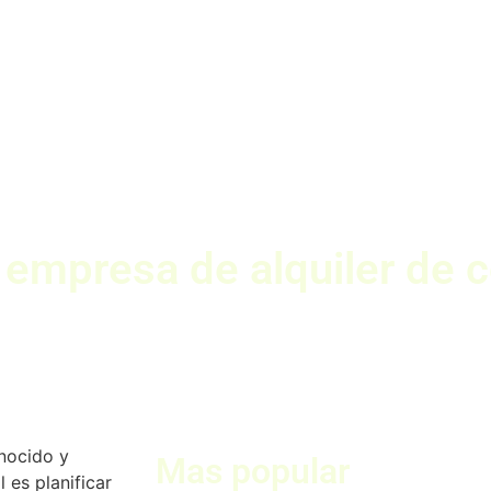
r empresa de alquiler de 
nocido y
Mas popular
 es planificar