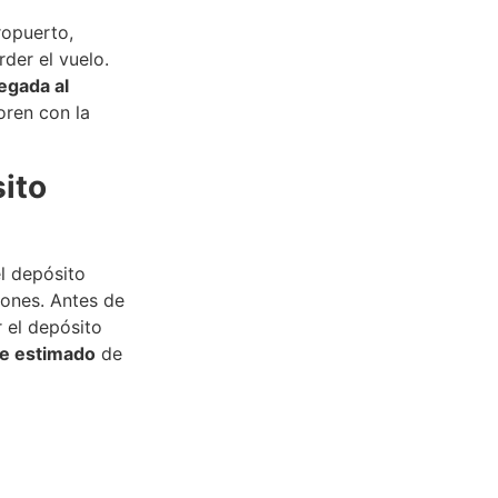
ropuerto,
rder el vuelo.
legada al
oren con la
ito
l depósito
iones. Antes de
r el depósito
te estimado
de