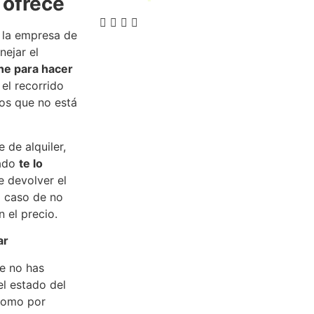
 ofrece
e la empresa de
nejar el
he para hacer
 el recorrido
los que no está
e de alquiler,
lado
te lo
 devolver el
l caso de no
 el precio.
ar
e no has
el estado del
 como por