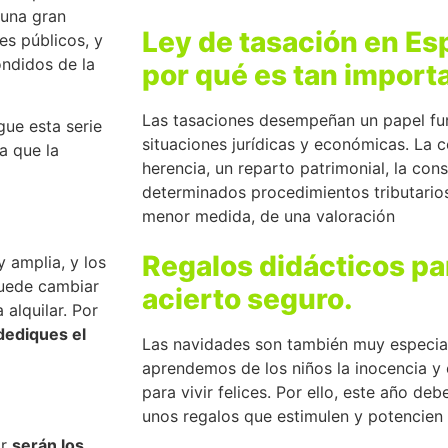
 una gran
Ley de tasación en Es
s públicos, y
ondidos de la
por qué es tan import
Las tasaciones desempeñan un papel f
gue esta serie
situaciones jurídicas y económicas. La 
a que la
herencia, un reparto patrimonial, la con
determinados procedimientos tributari
menor medida, de una valoración
Regalos didácticos par
 amplia, y los
puede cambiar
acierto seguro.
alquilar. Por
dediques el
Las navidades son también muy especia
aprendemos de los niños la inocencia y 
para vivir felices. Por ello, este año d
unos regalos que estimulen y potencien
ar
serán los