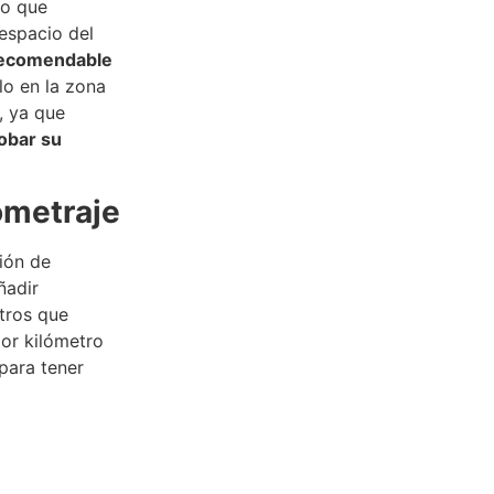
ño que
espacio del
recomendable
lo en la zona
, ya que
obar su
lometraje
ción de
ñadir
etros que
por kilómetro
para tener