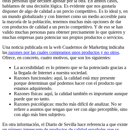
otras personas que deciden apostar por la otra. En ambos casos,
hablamos de una decisión lógica. Es evidente que nos gustaría
disponer de algo de calidad a un precio competitivo. Es lo ideal y, en
un mundo globalizado y con Internet como un medio accesible para
la mayoría de la población, tenemos muchas más opciones de dar
con productos de calidad a un precio competitivo. Y de eso se han
valido muchas personas para obtener precisamente lo que quieren y
muchas empresas para potenciar sus propios productos o servicios.
Una noticia publicada en la web Cuadernos de Marketing indicaba
las
razones por las cuales compramos unos productos y no otros
.
Ofrece, en concreto, cuatro motivos, que son los siguientes:
La accesibilidad: es lo primero que se ha potenciado gracias a
la llegada de Internet a nuestra sociedad.
Razones funcionales: aquí, la calidad está muy presente
porque determinan qué podemos hacer con el producto que
estamos adquiriendo.
Razones físicas: aquí, la calidad también es importante aunque
puede que no tanto.
Razones psicológicas: mucho más difícil de analizar. No se
refiere a asuntos que tengan que ver con algo perceptible, sino
con algo más bien subjetivo.
En otra información, el Diario de Sevilla hace referencia a que existe
un
número interesante de productos de calidad españoles que se