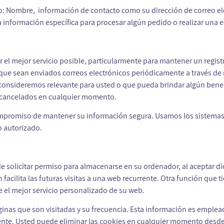
o: Nombre, información de contacto como su dirección de correo el
información específica para procesar algún pedido o realizar una e
r el mejor servicio posible, particularmente para mantener un regis
 que sean enviados correos electrónicos periódicamente a través de 
 consideremos relevante para usted o que pueda brindar algún benefi
r cancelados en cualquier momento.
mpromiso de mantener su información segura. Usamos los sistemas
 autorizado.
de solicitar permiso para almacenarse en su ordenador, al aceptar dic
facilita las futuras visitas a una web recurrente. Otra función que t
 el mejor servicio personalizado de su web.
áginas que son visitadas y su frecuencia. Esta información es emple
ente. Usted puede eliminar las cookies en cualquier momento desde