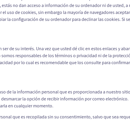
, estás no dan acceso a información de su ordenador ni de usted, a 
ar el uso de cookies, sin embargo la mayoría de navegadores acep
ar la configuración de su ordenador para declinar las cookies. Si 
n ser de su interés. Una vez que usted dé clic en estos enlaces y ab
no somos responsables de los términos o privacidad ni de la protecci
rivacidad por lo cual es recomendable que los consulte para confirm
uso de la información personal que es proporcionada a nuestro sitio
o desmarcar la opción de recibir información por correo electrónico
larla en cualquier momento.
ersonal que es recopilada sin su consentimiento, salvo que sea requ