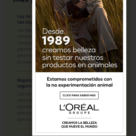
Ley de tasación en España: qué es y por qué es
tan importante
Las tasaciones desempeñan un papel fundamental en
numerosas situaciones jurídicas y económicas. La
compra de una vivienda, una herencia, un reparto
patrimonial, la constitución de una hipoteca o
determinados procedimientos tributarios dependen,
en mayor o menor medida, de una valoración
Regalos didácticos para los niños: un acierto
seguro.
Las navidades son también muy especiales para los
mayores, pues aprendemos de los niños la inocencia y
el poder de la imaginación para vivir felices. Por ello,
este año deberíamos proponernos hacer unos regalos
que estimulen y potencien su gran