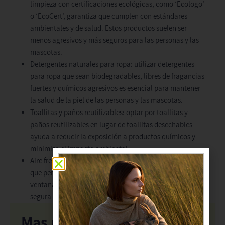
limpieza con certificaciones ecológicas, como ‘Ecologo’
o ‘EcoCert’, garantiza que cumplen con estándares
ambientales y de salud. Estos productos suelen ser
menos agresivos y más seguros para las personas y las
mascotas.
Detergentes naturales para ropa: utilizar detergentes
para ropa que sean biodegradables, libres de fragancias
fuertes y químicos agresivos es esencial para mantener
la salud de la piel de las personas y las mascotas.
Toallitas y paños reutilizables: optar por toallitas y
paños reutilizables en lugar de toallitas desechables
ayuda a reducir la exposición a productos químicos y
minimiza el impacto ambiental.
Aire fresco: quizá suene a tontería, pero la realidad es
que permitir la circulación de aire fresco abriendo
ventanas y puertas puede ser una forma efectiva y
segura de mantener un ambiente limpio y saludable.
Mas popular