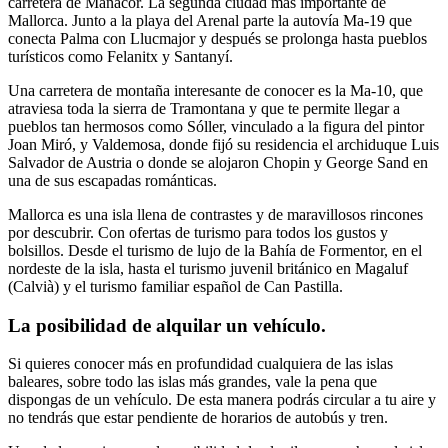
carretera de Manacor. La segunda ciudad más importante de
Mallorca. Junto a la playa del Arenal parte la autovía Ma-19 que
conecta Palma con Llucmajor y después se prolonga hasta pueblos
turísticos como Felanitx y Santanyí.
Una carretera de montaña interesante de conocer es la Ma-10, que
atraviesa toda la sierra de Tramontana y que te permite llegar a
pueblos tan hermosos como Sóller, vinculado a la figura del pintor
Joan Miró, y Valdemosa, donde fijó su residencia el archiduque Luis
Salvador de Austria o donde se alojaron Chopin y George Sand en
una de sus escapadas románticas.
Mallorca es una isla llena de contrastes y de maravillosos rincones
por descubrir. Con ofertas de turismo para todos los gustos y
bolsillos. Desde el turismo de lujo de la Bahía de Formentor, en el
nordeste de la isla, hasta el turismo juvenil británico en Magaluf
(Calvià) y el turismo familiar español de Can Pastilla.
La posibilidad de alquilar un vehículo.
Si quieres conocer más en profundidad cualquiera de las islas
baleares, sobre todo las islas más grandes, vale la pena que
dispongas de un vehículo. De esta manera podrás circular a tu aire y
no tendrás que estar pendiente de horarios de autobús y tren.