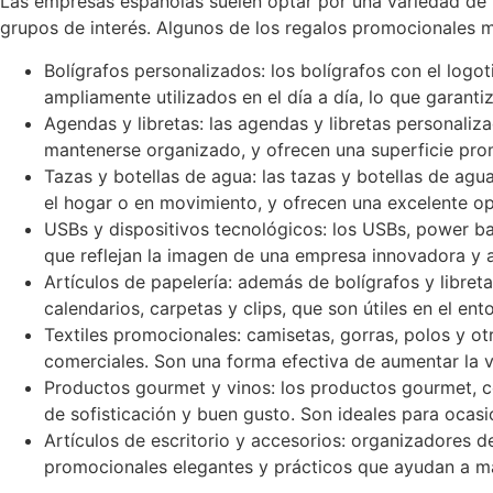
Las empresas españolas suelen optar por una variedad de 
grupos de interés. Algunos de los regalos promocionales 
Bolígrafos personalizados: los bolígrafos con el lo
ampliamente utilizados en el día a día, lo que garant
Agendas y libretas: las agendas y libretas personaliz
mantenerse organizado, y ofrecen una superficie pro
Tazas y botellas de agua: las tazas y botellas de agua
el hogar o en movimiento, y ofrecen una excelente op
USBs y dispositivos tecnológicos: los USBs, power ba
que reflejan la imagen de una empresa innovadora y a
Artículos de papelería: además de bolígrafos y libret
calendarios, carpetas y clips, que son útiles en el en
Textiles promocionales: camisetas, gorras, polos y ot
comerciales. Son una forma efectiva de aumentar la vi
Productos gourmet y vinos: los productos gourmet, c
de sofisticación y buen gusto. Son ideales para ocas
Artículos de escritorio y accesorios: organizadores de
promocionales elegantes y prácticos que ayudan a ma