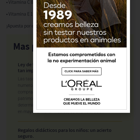
• Vitamina C 87 mg.
• Vitamina E 1,3 mg.
¡Apuesta por esta verdura para disfrutar de sus beneficios!
Mas popular
Ley de tasación en España: qué es y por qué es
tan importante
Las tasaciones desempeñan un papel fundamental en
numerosas situaciones jurídicas y económicas. La
compra de una vivienda, una herencia, un reparto
patrimonial, la constitución de una hipoteca o
determinados procedimientos tributarios dependen,
en mayor o menor medida, de una valoración
Regalos didácticos para los niños: un acierto
seguro.