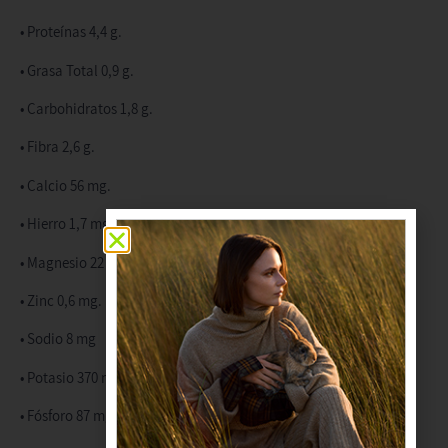
• Proteínas 4,4 g.
• Grasa Total 0,9 g.
• Carbohidratos 1,8 g.
• Fibra 2,6 g.
• Calcio 56 mg.
• Hierro 1,7 mg.
• Magnesio 22 mg.
• Zinc 0,6 mg.
• Sodio 8 mg
• Potasio 370 mg
• Fósforo 87 mg