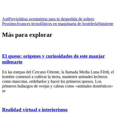
Ant
Previo
Ideas aventureras para tu despedida de soltero
Proximo
Avances tecnológicos en maquinaria de hostelería
Siguiente
Más para explorar
El queso: orígenes y curiosidades de este manjar
milenario
En las estepas del Cercano Oriente, la llamada Media Luna Fértil, el
hombre comenzó a cultivar la tierra, mantener animales lecheros
como mascotas, ordeñarlos y hacer los primeros quesos. Los
primeros hallazgos de ovejas y cabras como «animales domésticos»
se
Realidad virtual e interiorismo