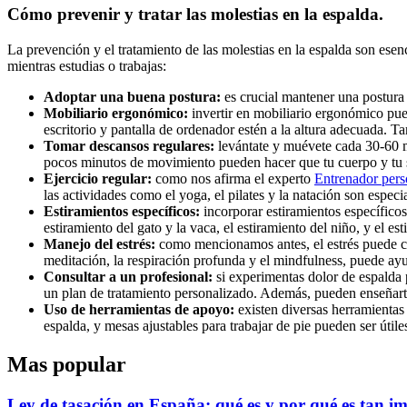
Cómo prevenir y tratar las molestias en la espalda.
La prevención y el tratamiento de las molestias en la espalda son ese
mientras estudias o trabajas:
Adoptar una buena postura:
es crucial mantener una postura 
Mobiliario ergonómico:
invertir en mobiliario ergonómico pued
escritorio y pantalla de ordenador estén a la altura adecuada. T
Tomar descansos regulares:
levántate y muévete cada 30-60 mi
pocos minutos de movimiento pueden hacer que tu cuerpo y tu s
Ejercicio regular:
como nos afirma el experto
Entrenador pers
las actividades como el yoga, el pilates y la natación son especi
Estiramientos específicos:
incorporar estiramientos específicos
estiramiento del gato y la vaca, el estiramiento del niño, y el es
Manejo del estrés:
como mencionamos antes, el estrés puede cont
meditación, la respiración profunda y el mindfulness, puede ayud
Consultar a un profesional:
si experimentas dolor de espalda p
un plan de tratamiento personalizado. Además, pueden enseñarte e
Uso de herramientas de apoyo:
existen diversas herramientas 
espalda, y mesas ajustables para trabajar de pie pueden ser útile
Mas popular
Ley de tasación en España: qué es y por qué es tan i