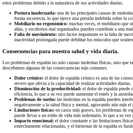
estos problemas debido a la naturaleza de sus actividades diarias.
Postura inadecuada:
una de las principales causas de molestia
forma incorrecta, lo que ejerce una presión indebida sobre la c
Mobiliario no ergonómico:
muchas veces, el mobiliario que ut
altas, y escritorios mal organizados pueden contribuir a una ma
Falta de movimiento:
otro factor importante es la falta de mo
inactividad prolongada puede debilitar los músculos que sostien
Consecuencias para nuestra salud y vida diaria.
Los problemas de espalda no solo causan molestias físicas, sino que t
describimos algunas de las consecuencias más comunes:
Dolor crónico:
el dolor de espalda crónico es una de las conse
severo que afecta a la capacidad de realizar actividades diarias.
Disminución de la productividad:
el dolor de espalda puede d
eficiencia, lo que a su vez puede aumentar el estrés y la ansieda
Problemas de sueño:
las molestias en la espalda pueden interf
negativamente a la salud física y mental, agravando aún más el
Limitaciones físicas:
en casos más graves, los problemas de espa
puede llevar a un estilo de vida más sedentario, lo que a su ve
Impacto emocional:
el dolor constante y las limitaciones físi
estrechamente relacionadas, y el bienestar de la espalda es fun