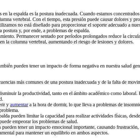
s en la espalda es la postura inadecuada. Cuando estamos concentrados 
olumna vertebral. Con el tiempo, esta presión puede causar dolores y pr
ilizamos no está diseñado para proporcionar el soporte adecuado a nues
la postura y, por ende, a problemas de espalda.
vimiento. Permanecer sentado por períodos prolongados reduce la circula
en la columna vertebral, aumentando el riesgo de lesiones y dolores.
ambién pueden tener un impacto de forma negativa en nuestra salud gener
cuencias más comunes de una postura inadecuada y de la falta de movim
isminuir la productividad, tanto en el ámbito académico como laboral. El
d.
erir y
aumentar
a la hora de dormir, lo que lleva a problemas de insomni
 problema.
lda pueden limitar la capacidad para realizar actividades físicas, desd
z puede empeorar los problemas de salud.
cas pueden tener un impacto emocional importante, causando frustración, 
damental para mantener un equilibrio en ambos aspectos.