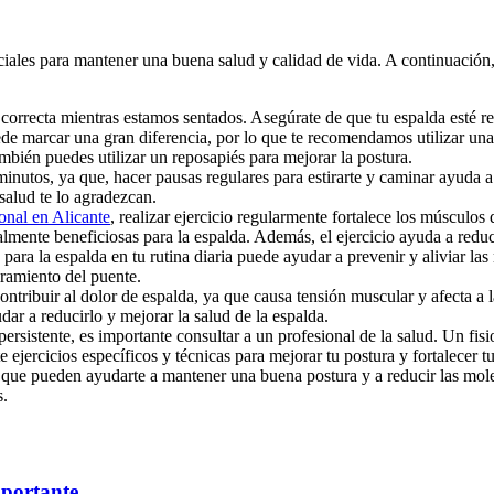
nciales para mantener una buena salud y calidad de vida. A continuación
correcta mientras estamos sentados. Asegúrate de que tu espalda esté re
e marcar una gran diferencia, por lo que te recomendamos utilizar una s
ambién puedes utilizar un reposapiés para mejorar la postura.
nutos, ya que, hacer pausas regulares para estirarte y caminar ayuda a m
alud te lo agradezcan.
onal en Alicante
, realizar ejercicio regularmente fortalece los músculos 
almente beneficiosas para la espalda. Además, el ejercicio ayuda a reduci
 para la espalda en tu rutina diaria puede ayudar a prevenir y aliviar la
tiramiento del puente.
ribuir al dolor de espalda, ya que causa tensión muscular y afecta a la
ar a reducirlo y mejorar la salud de la espalda.
ersistente, es importante consultar a un profesional de la salud. Un fi
jercicios específicos y técnicas para mejorar tu postura y fortalecer tu
que pueden ayudarte a mantener una buena postura y a reducir las moles
s.
mportante