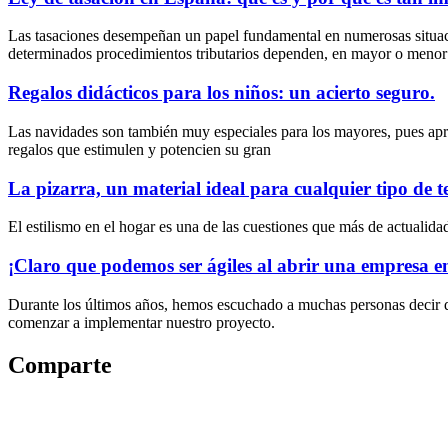
Las tasaciones desempeñan un papel fundamental en numerosas situacio
determinados procedimientos tributarios dependen, en mayor o menor
Regalos didácticos para los niños: un acierto seguro.
Las navidades son también muy especiales para los mayores, pues apre
regalos que estimulen y potencien su gran
La pizarra, un material ideal para cualquier tipo de t
El estilismo en el hogar es una de las cuestiones que más de actuali
¡Claro que podemos ser ágiles al abrir una empresa 
Durante los últimos años, hemos escuchado a muchas personas decir qu
comenzar a implementar nuestro proyecto.
Comparte