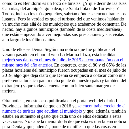
como lo es Benidorm es un foco de turistas. ¿Y qué decir de las Islas
Canarias, del archipiélago balear, de Santa Pola o de Torrevieja?
Todos, incluso los más pequeños, sabrían dónde se encuentran estos
lugares. Pero la verdad es que el turismo del que venimos hablando
va mucho más allá de los municipios que acabamos de comentar. De
hecho, hay algunos municipios (también de la costa mediterránea)
que están empezando a ver mejoradas sus prestaciones y sus visitas
a lo largo de los últimos años.
Uno de ellos es Denia. Según una noticia que fue publicada el
verano pasado en el portal web La Marina Plaza, esta localidad
mejoró sus datos en el mes de julio de 2019 en comparación con el
mismo mes del año anterior
. En concreto, entre el 80 y el 85% de las
plazas hoteleras del municipio fueron ocupadas en el mes de julio de
2019, algo que deja claro que Denia se empieza a colocar como una
preferencia turística para mucha gente de nuestro país (y también del
extranjero) y que todavía cuenta con un interesante margen de
mejora.
Otra noticia, en este caso publicada en el portal web del diario Las
Provincias, informaba de que en 2016 ya
se encontraba creciendo el
número de turistas que acudían al municipio
y que, además, también
estaba en aumento el gasto que cada uno de ellos dedicaba a estas
vacaciones. No cabe la menor duda de que esta es una buena noticia
para Denia y que, además, pone de manifiesto que las cosas en