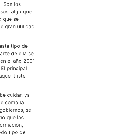
. Son los
rsos, algo que
d que se
e gran utilidad
este tipo de
rte de ella se
 en el año 2001
El principal
aquel triste
be cuidar, ya
te como la
 gobiernos, se
mo que las
formación,
odo tipo de