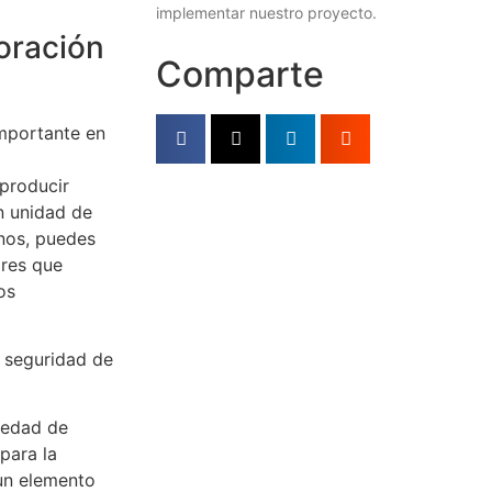
implementar nuestro proyecto.
oración
Comparte
importante en
producir
n unidad de
nos, puedes
ares que
os
 seguridad de
vedad de
para la
un elemento