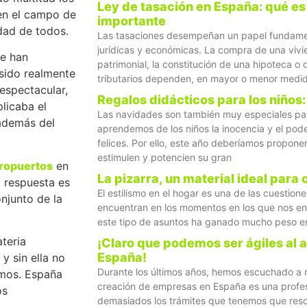
Ley de tasación en España: qué es 
 en el campo de
importante
idad de todos.
Las tasaciones desempeñan un papel fundamen
jurídicas y económicas. La compra de una vivi
se han
patrimonial, la constitución de una hipoteca 
 sido realmente
tributarios dependen, en mayor o menor medid
espectacular,
Regalos didácticos para los niños:
licaba el
Las navidades son también muy especiales pa
además del
aprendemos de los niños la inocencia y el pode
felices. Por ello, este año deberíamos propon
estimulen y potencien su gran
ropuertos
en
La pizarra, un material ideal para 
a respuesta es
El estilismo en el hogar es una de las cuestio
onjunto de la
encuentran en los momentos en los que nos e
este tipo de asuntos ha ganado mucho peso en
ateria
¡Claro que podemos ser ágiles al 
España!
y sin ella no
Durante los últimos años, hemos escuchado a 
amos. España
creación de empresas en España es una profes
os
demasiados los trámites que tenemos que reso