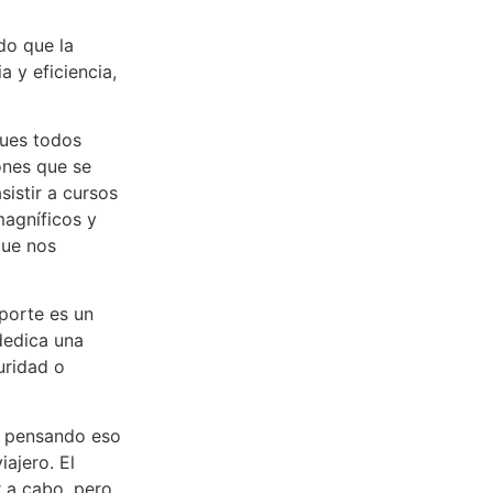
do que la
 y eficiencia,
pues todos
ones que se
istir a cursos
magníficos y
que nos
sporte es un
dedica una
uridad o
e pensando eso
iajero. El
r a cabo, pero