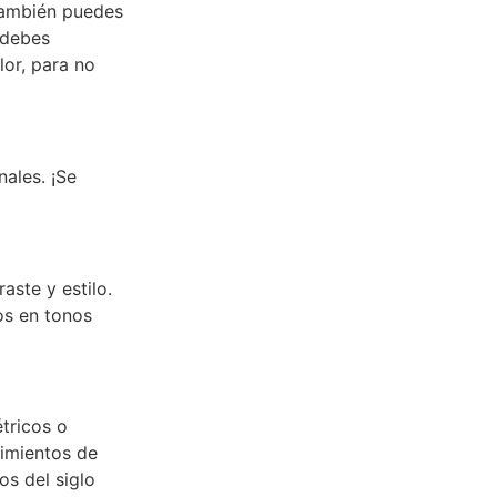
 también puedes
 debes
lor, para no
ales. ¡Se
aste y estilo.
os en tonos
tricos o
timientos de
os del siglo