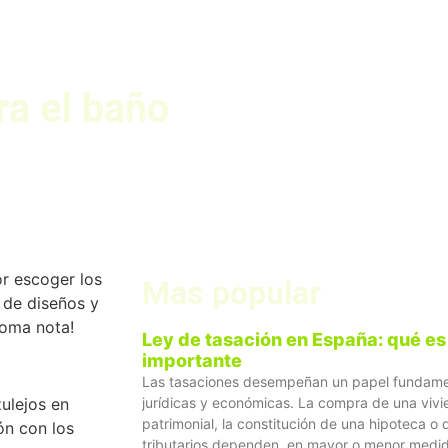
ra el baño
or escoger los
Mas popular
 de diseños y
toma nota!
Ley de tasación en España: qué es 
importante
Las tasaciones desempeñan un papel fundamen
zulejos en
jurídicas y económicas. La compra de una vivi
patrimonial, la constitución de una hipoteca 
ón con los
tributarios dependen, en mayor o menor medid