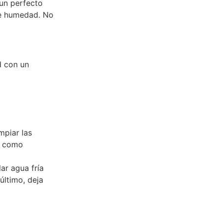
un perfecto
de humedad. No
d con un
mpiar las
es como
ar agua fría
 último, deja