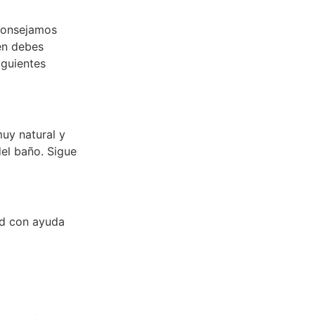
aconsejamos
én debes
iguientes
uy natural y
del baño. Sigue
dad con ayuda