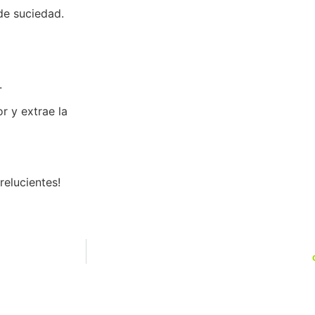
de suciedad.
.
r y extrae la
elucientes!