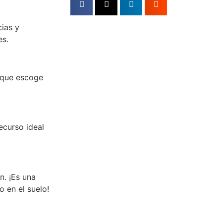
cias y
es.
í que escoge
ecurso ideal
n. ¡Es una
 en el suelo!