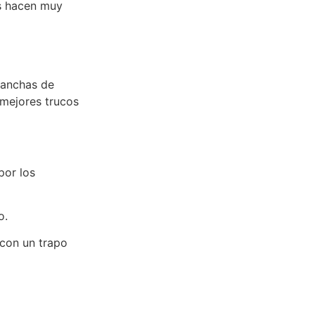
os hacen muy
manchas de
 mejores trucos
por los
o.
 con un trapo