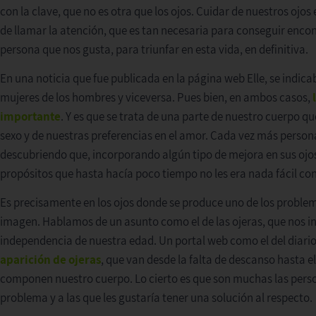
con la clave, que no es otra que los ojos. Cuidar de nuestros oj
de llamar la atención, que es tan necesaria para conseguir encon
persona que nos gusta, para triunfar en esta vida, en definitiva.
En una noticia que fue publicada en la página web Elle, se indica
mujeres de los hombres y viceversa. Pues bien, en ambos casos,
importante
. Y es que se trata de una parte de nuestro cuerpo q
sexo y de nuestras preferencias en el amor. Cada vez más person
descubriendo que, incorporando algún tipo de mejora en sus ojo
propósitos que hasta hacía poco tiempo no les era nada fácil con
Es precisamente en los ojos donde se produce uno de los proble
imagen. Hablamos de un asunto como el de las ojeras, que nos 
independencia de nuestra edad. Un portal web como el del diario
aparición de ojeras
, que van desde la falta de descanso hasta e
componen nuestro cuerpo. Lo cierto es que son muchas las perso
problema y a las que les gustaría tener una solución al respecto.