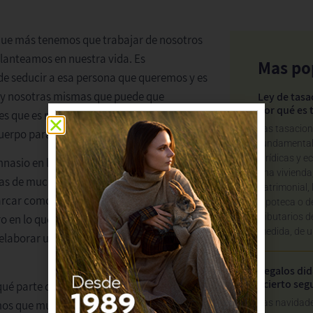
s que más tenemos que trabajar de nosotros
planteamos en nuestra vida. Es
Mas po
de seducir a esa persona que queremos y es
os y nosotras mismas que puede que
Ley de tasa
por qué es 
s que es realmente clave que nos
Las tasacio
erpo para progresar en la vida.
fundamental
jurídicas y 
nasio en los últimos años. Liberarse de los
una vivienda
das de muchas de las personas que forman
patrimonial,
arcar como principal. De hecho, lo más
hipoteca o 
tributarios 
o en lo que se fija una persona cuando nos
medida, de u
elaborar una buena imagen, el rostro ha de
Regalos did
acierto seg
ué parte del rostro creéis que podría ser la
Las navidad
emos que muchos y muchas habréis dado