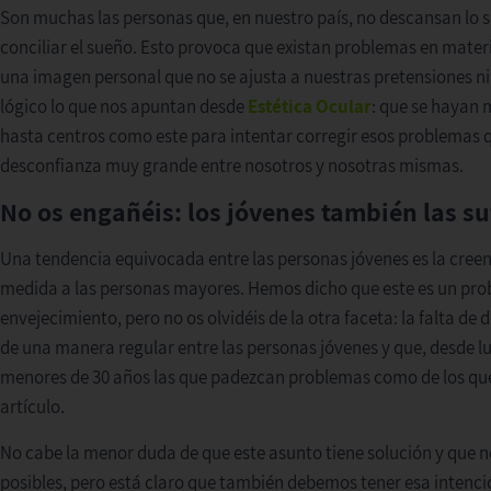
Son muchas las personas que, en nuestro país, no descansan lo 
conciliar el sueño. Esto provoca que existan problemas en mater
una imagen personal que no se ajusta a nuestras pretensiones n
lógico lo que nos apuntan desde
Estética Ocular
: que se hayan 
hasta centros como este para intentar corregir esos problemas 
desconfianza muy grande entre nosotros y nosotras mismas.
No os engañéis: los jóvenes también las su
Una tendencia equivocada entre las personas jóvenes es la creen
medida a las personas mayores. Hemos dicho que este es un pro
envejecimiento, pero no os olvidéis de la otra faceta: la falta d
de una manera regular entre las personas jóvenes y que, desde l
menores de 30 años las que padezcan problemas como de los que
artículo.
No cabe la menor duda de que este asunto tiene solución y que 
posibles, pero está claro que también debemos tener esa intenció