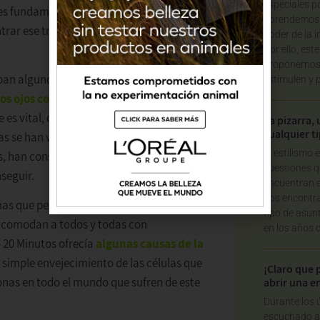
especiales p
os es fundamental para tener esa capacidad
aprendemos d
trar ese trabajo, para conectar con esa
poder de la i
Por ello, es
proponernos
ban algunos de los rasgos que atraen a las
estimulen y 
los ojos constituyen un apartado
ue es vital, con independencia de nuestro
La pizarra, 
cualquier t
as se han venido dando cuenta de ello y
El estilismo 
s, han conseguido algunos de los
cuestiones q
seguir.
encuentran 
nos encontra
mas que peor pueden alterar nuestra
tipo de asu
incomodan a todos y todas con
en los años 
 20 Minutos ofrecía
algunas causas de la
l simple envejecimiento de las células que
¡Claro que 
nas en todo el mundo que sufren de este
abrir una 
Durante los 
escuchado a