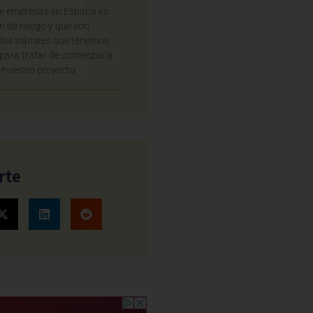
de empresas en España es
n de riesgo y que son
los trámites que tenemos
 para tratar de comenzar a
nuestro proyecto.
rte