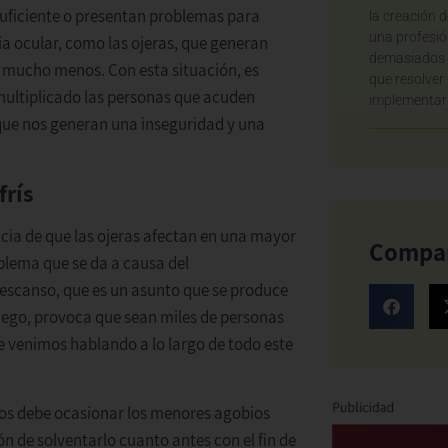
suficiente o presentan problemas para
la creación 
una profesió
ia ocular, como las ojeras, que generan
demasiados 
i mucho menos. Con esta situación, es
que resolver
multiplicado las personas que acuden
implementar 
que nos generan una inseguridad y una
frís
cia de que las ojeras afectan en una mayor
Compa
blema que se da a causa del
e descanso, que es un asunto que se produce
uego, provoca que sean miles de personas
 venimos hablando a lo largo de todo este
nos debe ocasionar los menores agobios
n de solventarlo cuanto antes con el fin de