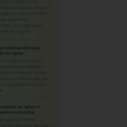
ara los mayores, pues
e los niños la inocencia y el
maginación para vivir felices.
te año deberíamos
 hacer unos regalos que
potencien su gran
un material ideal para
ipo de tejado
en el hogar es una de las
ue más de actualidad se
en los momentos en los que
mos. La verdad es que este
ntos ha ganado mucho peso
de
podemos ser ágiles al
empresa en España!
últimos años, hemos
 muchas personas decir que