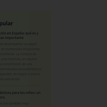
pular
ción en España: qué es y
tan importante
nes desempeñan un papel
 en numerosas situaciones
económicas. La compra de
, una herencia, un reparto
 la constitución de una
determinados procedimientos
dependen, en mayor o menor
na valoración
ácticos para los niños: un
uro.
es son también muy