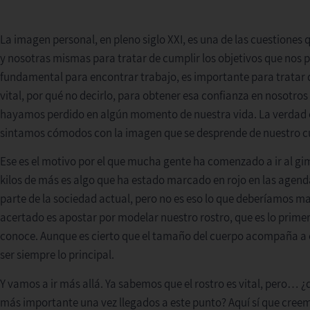
La imagen personal, en pleno siglo XXI, es una de las cuestione
y nosotras mismas para tratar de cumplir los objetivos que nos 
fundamental para encontrar trabajo, es importante para tratar 
vital, por qué no decirlo, para obtener esa confianza en nosotr
hayamos perdido en algún momento de nuestra vida. La verdad e
sintamos cómodos con la imagen que se desprende de nuestro cu
Ese es el motivo por el que mucha gente ha comenzado a ir al gim
kilos de más es algo que ha estado marcado en rojo en las agen
parte de la sociedad actual, pero no es eso lo que deberíamos m
acertado es apostar por modelar nuestro rostro, que es lo primer
conoce. Aunque es cierto que el tamaño del cuerpo acompaña a 
ser siempre lo principal.
Y vamos a ir más allá. Ya sabemos que el rostro es vital, pero… ¿q
más importante una vez llegados a este punto? Aquí sí que cre