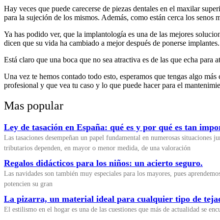
Hay veces que puede carecerse de piezas dentales en el maxilar super
para la sujeción de los mismos. Además, como están cerca los senos 
Ya has podido ver, que la implantología es una de las mejores solucio
dicen que su vida ha cambiado a mejor después de ponerse implantes.
Está claro que una boca que no sea atractiva es de las que echa para 
Una vez te hemos contado todo esto, esperamos que tengas algo más clar
profesional y que vea tu caso y lo que puede hacer para el mantenimi
Mas popular
Ley de tasación en España: qué es y por qué es tan impo
Las tasaciones desempeñan un papel fundamental en numerosas situaciones jur
tributarios dependen, en mayor o menor medida, de una valoración
Regalos didácticos para los niños: un acierto seguro.
Las navidades son también muy especiales para los mayores, pues aprendemos d
potencien su gran
La pizarra, un material ideal para cualquier tipo de teja
El estilismo en el hogar es una de las cuestiones que más de actualidad se e