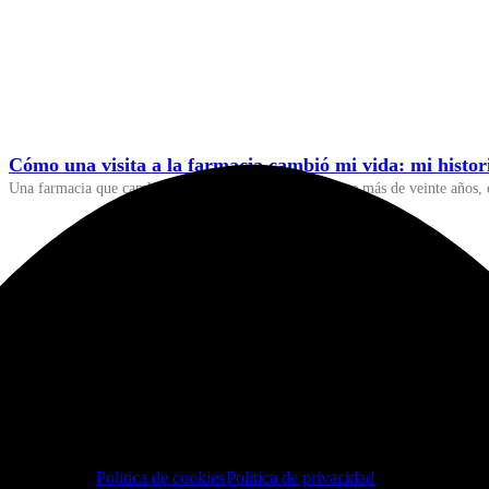
Cómo una visita a la farmacia cambió mi vida: mi histo
Una farmacia que cambió mi vida. Así de claro. Durante más de veinte años, e
Email
Si, Por Favor
Politica de cookies
Politica de privacidad