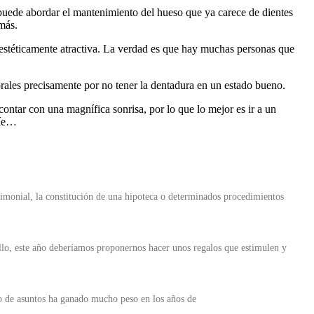
puede abordar el mantenimiento del hueso que ya carece de dientes
más.
s estéticamente atractiva. La verdad es que hay muchas personas que
orales precisamente por no tener la dentadura en un estado bueno.
ontar con una magnífica sonrisa, por lo que lo mejor es ir a un
ríe…
imonial, la constitución de una hipoteca o determinados procedimientos
ello, este año deberíamos proponernos hacer unos regalos que estimulen y
po de asuntos ha ganado mucho peso en los años de