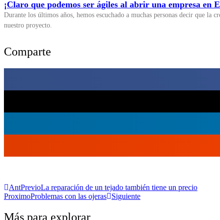
¡Claro que podemos ser ágiles al abrir una empresa en 
Durante los últimos años, hemos escuchado a muchas personas decir que la cr
nuestro proyecto.
Comparte
Ant
Previo
La reparación de un tejado también tiene un precio
Proximo
Problemas con las ojeras
Siguiente
Más para explorar