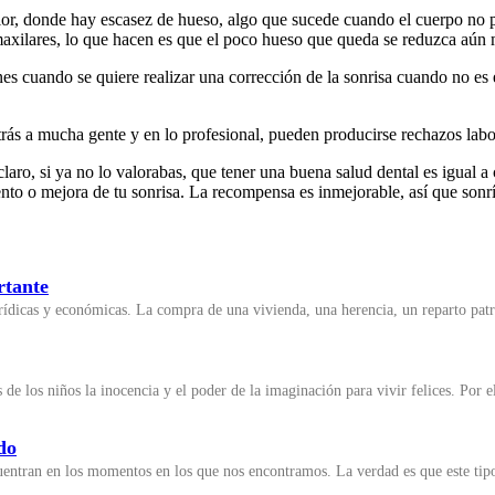
ior, donde hay escasez de hueso, algo que sucede cuando el cuerpo no 
maxilares, lo que hacen es que el poco hueso que queda se reduzca aún 
nes cuando se quiere realizar una corrección de la sonrisa cuando no e
atrás a mucha gente y en lo profesional, pueden producirse rechazos lab
o, si ya no lo valorabas, que tener una buena salud dental es igual a c
ento o mejora de tu sonrisa. La recompensa es inmejorable, así que son
rtante
ídicas y económicas. La compra de una vivienda, una herencia, un reparto patr
e los niños la inocencia y el poder de la imaginación para vivir felices. Por 
do
ncuentran en los momentos en los que nos encontramos. La verdad es que este ti