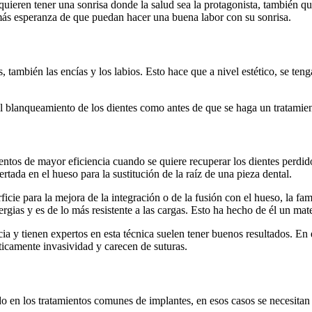
quieren tener una sonrisa donde la salud sea la protagonista, también qu
más esperanza de que puedan hacer una buena labor con su sonrisa.
 también las encías y los labios. Esto hace que a nivel estético, se teng
l blanqueamiento de los dientes como antes de que se haga un tratamien
entos de mayor eficiencia cuando se quiere recuperar los dientes perdi
ertada en el hueso para la sustitución de la raíz de una pieza dental.
rficie para la mejora de la integración o de la fusión con el hueso, la f
rgias y es de lo más resistente a las cargas. Esto ha hecho de él un mate
cia y tienen expertos en esta técnica suelen tener buenos resultados. En
ticamente invasividad y carecen de suturas.
do en los tratamientos comunes de implantes, en esos casos se necesitan