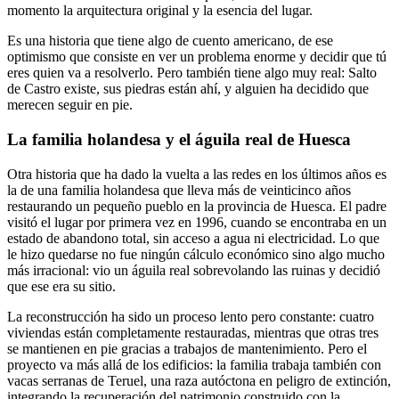
momento la arquitectura original y la esencia del lugar.
Es una historia que tiene algo de cuento americano, de ese
optimismo que consiste en ver un problema enorme y decidir que tú
eres quien va a resolverlo. Pero también tiene algo muy real: Salto
de Castro existe, sus piedras están ahí, y alguien ha decidido que
merecen seguir en pie.
La familia holandesa y el águila real de Huesca
Otra historia que ha dado la vuelta a las redes en los últimos años es
la de una familia holandesa que lleva más de veinticinco años
restaurando un pequeño pueblo en la provincia de Huesca. El padre
visitó el lugar por primera vez en 1996, cuando se encontraba en un
estado de abandono total, sin acceso a agua ni electricidad. Lo que
le hizo quedarse no fue ningún cálculo económico sino algo mucho
más irracional: vio un águila real sobrevolando las ruinas y decidió
que ese era su sitio.
La reconstrucción ha sido un proceso lento pero constante: cuatro
viviendas están completamente restauradas, mientras que otras tres
se mantienen en pie gracias a trabajos de mantenimiento. Pero el
proyecto va más allá de los edificios: la familia trabaja también con
vacas serranas de Teruel, una raza autóctona en peligro de extinción,
integrando la recuperación del patrimonio construido con la