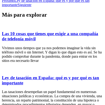
Proximo
Ley de tasación en España: qué es y por qué es tan
importante
Siguiente
Más para explorar
Las 10 cosas que tienes que exigir a una compañía
de telefonía móvil
Vivimos unos tiempos que ya nos podemos imaginar la vida sin
teléfono móvil o sin Internet. Y digan lo que digan esto es así. Se ha
podido comprobar durante la pandemia, donde para entrar en los
sitios era necesario llevar
Ley de tasación en España: qué es y por qué es tan
importante
Las tasaciones desempeñan un papel fundamental en numerosas
situaciones jurídicas y económicas. La compra de una vivienda, una
herencia, un reparto patrimonial, la constitución de una hipoteca o
determinados procedimientos tributarios dependen, en mayor o