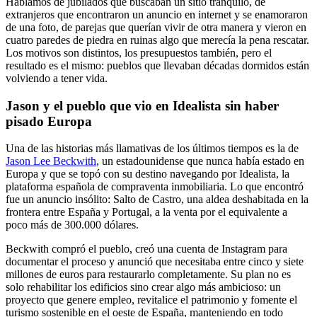
Hablamos de jubilados que buscaban un sitio tranquilo, de
extranjeros que encontraron un anuncio en internet y se enamoraron
de una foto, de parejas que querían vivir de otra manera y vieron en
cuatro paredes de piedra en ruinas algo que merecía la pena rescatar.
Los motivos son distintos, los presupuestos también, pero el
resultado es el mismo: pueblos que llevaban décadas dormidos están
volviendo a tener vida.
Jason y el pueblo que vio en Idealista sin haber
pisado Europa
Una de las historias más llamativas de los últimos tiempos es la de
Jason Lee Beckwith
, un estadounidense que nunca había estado en
Europa y que se topó con su destino navegando por Idealista, la
plataforma española de compraventa inmobiliaria. Lo que encontró
fue un anuncio insólito: Salto de Castro, una aldea deshabitada en la
frontera entre España y Portugal, a la venta por el equivalente a
poco más de 300.000 dólares.
Beckwith compró el pueblo, creó una cuenta de Instagram para
documentar el proceso y anunció que necesitaba entre cinco y siete
millones de euros para restaurarlo completamente. Su plan no es
solo rehabilitar los edificios sino crear algo más ambicioso: un
proyecto que genere empleo, revitalice el patrimonio y fomente el
turismo sostenible en el oeste de España, manteniendo en todo