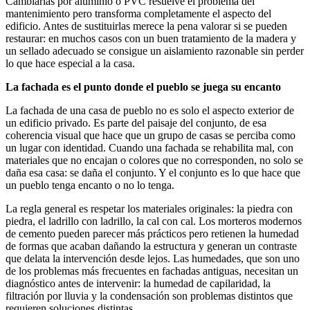
Cambiarlas por aluminio o PVC resuelve el problema del
mantenimiento pero transforma completamente el aspecto del
edificio. Antes de sustituirlas merece la pena valorar si se pueden
restaurar: en muchos casos con un buen tratamiento de la madera y
un sellado adecuado se consigue un aislamiento razonable sin perder
lo que hace especial a la casa.
La fachada es el punto donde el pueblo se juega su encanto
La fachada de una casa de pueblo no es solo el aspecto exterior de
un edificio privado. Es parte del paisaje del conjunto, de esa
coherencia visual que hace que un grupo de casas se perciba como
un lugar con identidad. Cuando una fachada se rehabilita mal, con
materiales que no encajan o colores que no corresponden, no solo se
daña esa casa: se daña el conjunto. Y el conjunto es lo que hace que
un pueblo tenga encanto o no lo tenga.
La regla general es respetar los materiales originales: la piedra con
piedra, el ladrillo con ladrillo, la cal con cal. Los morteros modernos
de cemento pueden parecer más prácticos pero retienen la humedad
de formas que acaban dañando la estructura y generan un contraste
que delata la intervención desde lejos. Las humedades, que son uno
de los problemas más frecuentes en fachadas antiguas, necesitan un
diagnóstico antes de intervenir: la humedad de capilaridad, la
filtración por lluvia y la condensación son problemas distintos que
requieren soluciones distintas.