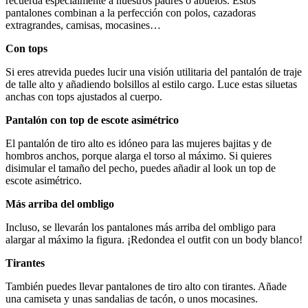
recuerda especialmente a nuestros padres o abuelos. Estos
pantalones combinan a la perfección con polos, cazadoras
extragrandes, camisas, mocasines…
Con tops
Si eres atrevida puedes lucir una visión utilitaria del pantalón de traje
de talle alto y añadiendo bolsillos al estilo cargo. Luce estas siluetas
anchas con tops ajustados al cuerpo.
Pantalón con top de escote asimétrico
El pantalón de tiro alto es idóneo para las mujeres bajitas y de
hombros anchos, porque alarga el torso al máximo. Si quieres
disimular el tamaño del pecho, puedes añadir al look un top de
escote asimétrico.
Más arriba del ombligo
Incluso, se llevarán los pantalones más arriba del ombligo para
alargar al máximo la figura. ¡Redondea el outfit con un body blanco!
Tirantes
También puedes llevar pantalones de tiro alto con tirantes. Añade
una camiseta y unas sandalias de tacón, o unos mocasines.