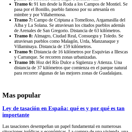
Tramo 6:
91 km desde la Roda a los Campos de Montiel. Se
pasa por el Bonillo, pueblo famoso por su artesanía en
mimbre y por Villahermosa.
Tramo 7:
Campo de Criptana a Tomelloso, Argamasilla del
Alba y La Solana. Se atraviesan los citados pueblos además
de Arenales de San Gregorio. Distancia de 63 kilómetros.
Tramo 8:
Almagro, Ciudad Real, Consuegra y Toledo. Se
atraviesan pueblos como Malagón, Urda, Manzanaque y
Villaminaya. Distancia de 159 kilómetros.
Tramo 9:
Distancia de 16 kilómetros por Esquivias a Illescas
y Carranque. Se recorren zonas urbanizadas.
Tramo 10:
Hoz del Río Dulce a Sigüenza y Atienza. Una
distancia de 37 kilómetros que comienza en el parque natural
para recorrer algunas de las mejores zonas de Guadalajara.
Mas popular
Ley de tasación en España: qué es y por qué es tan
importante
Las tasaciones desempeñan un papel fundamental en numerosas
situaciones jurídicas y económicas. La compra de una vivienda, una