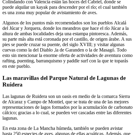
Colindando con Valencia están las hoces del Cabriel, donde se
puede alquilar un kayak para descender por el río; el cual también
es una zona muy popular de avistamiento de aves.
Algunos de los puntos más recomendados son los pueblos Alcalá
del Júcar y Jorquera, donde los meandros que hace el río Júcar a la
altura de ambas localidades deja una estampa pintoresca. Además,
su parte más alta está coronada por el castillo, de origen árabe. A sus
pies se puede cruzar su puente, del siglo XVIII; y visitar algunas
cuevas como la del Diablo ,la de Garanden o la de Masagó. Todo
esto sin mencionar la enorme oferta de actividades de aventura como
rafting, puenting, barranquismo y paddle surf con la que te toparás
en este pueblo.
Las maravillas del Parque Natural de Lagunas de
Ruidera
Las lagunas de Ruidera son un oasis en medio de la comarca Sierra
de Alcaraz y Campo de Montiel, que se trata de una de las mejores
representaciones de lagos formados por la acumulación de carbonato
cálcico; gracias a lo cual, se pueden ver cascadas entre las diferentes
lagunas.
En esta zona de La Mancha húmeda, también se pueden avistar
hasta 250 especies de aves, algunas de ellas acuáticas. Además, que