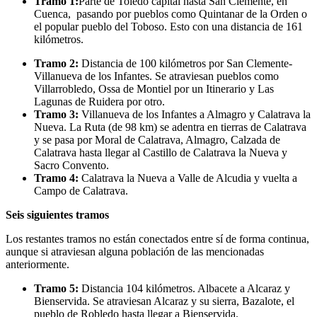
Tramo 1:
Parte de Toledo capital hasta San Clemente, en
Cuenca, pasando por pueblos como Quintanar de la Orden o
el popular pueblo del Toboso. Esto con una distancia de 161
kilómetros.
Tramo 2:
Distancia de 100 kilómetros por San Clemente-
Villanueva de los Infantes. Se atraviesan pueblos como
Villarrobledo, Ossa de Montiel por un Itinerario y Las
Lagunas de Ruidera por otro.
Tramo 3:
Villanueva de los Infantes a Almagro y Calatrava la
Nueva. La Ruta (de 98 km) se adentra en tierras de Calatrava
y se pasa por Moral de Calatrava, Almagro, Calzada de
Calatrava hasta llegar al Castillo de Calatrava la Nueva y
Sacro Convento.
Tramo 4:
Calatrava la Nueva a Valle de Alcudia y vuelta a
Campo de Calatrava.
Seis siguientes tramos
Los restantes tramos no están conectados entre sí de forma continua,
aunque si atraviesan alguna población de las mencionadas
anteriormente.
Tramo 5:
Distancia 104 kilómetros. Albacete a Alcaraz y
Bienservida. Se atraviesan Alcaraz y su sierra, Bazalote, el
pueblo de Robledo hasta llegar a Bienservida.