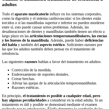
adultos
Todo el
aparato masticatorio
influye en los sistemas corporales,
como la digestión y el sistema cardiovascular: si los dientes están
torcidos o si las mandíbulas superior e inferior no pueden morderse
entre sí, esto puede causar serios problemas. Además, las
desalineaciones de dientes y mandíbulas también tienen un efecto a
largo plazo en las
articulaciones temporomandibulares, las encías
y los huesos de la mandíbula
. Además, puede haber
deficiencias
del habla
y también del
aspecto estético
. Suficientes razones por
las que los adultos también deben pensar en el tratamiento de
ortodoncia.
Las siguientes
razones
hablan a favor del tratamiento en adultos:
Corrección de la mordida.
Enderezamiento de soportes dentales.
Cerrar brechas.
Aliviar las quejas de la articulación temporomandibular.
Razones estéticas.
En principio,
el tratamiento es posible a cualquier edad, pero
hay algunas peculiaridades
a considerar en la edad adulta. Si un
tratamiento es útil y posible se demostrará mediante el examen
realizado por tu ortodoncista. Él/ella determina la condición de los