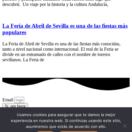
descubrir. Un viaje por la historia y la cultura Andalucía,
La Feria de Abril de Sevilla es una de las fiestas más
populares
La Feria de Abril de Sevilla es una de las fiestas más conocidas,
tanto a nivel nacional como internacional. El real de la Feria se
divide en un entramado de calles con el nombre de toreros
sevillanos. La Feria de
Email
Si, por favor
Usamos cookies para asegurar que te damos la mejor
Politica de cookies
experiencia en nuestra web. Si continúas usando este sitio,
Politica de privacidad
asumiremos que estás de acuerdo con ello.