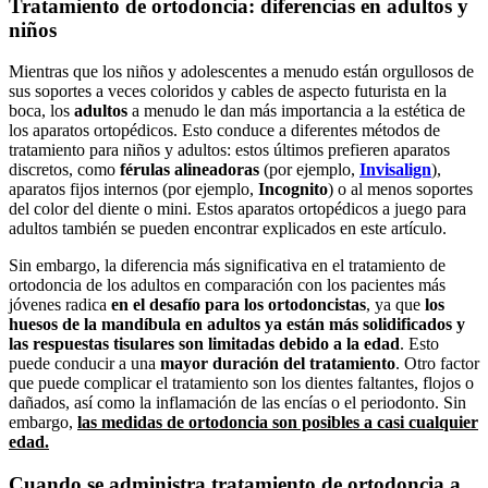
Tratamiento de ortodoncia: diferencias en adultos y
niños
Mientras que los niños y adolescentes a menudo están orgullosos de
sus soportes a veces coloridos y cables de aspecto futurista en la
boca, los
adultos
a menudo le dan más importancia a la estética de
los aparatos ortopédicos. Esto conduce a diferentes métodos de
tratamiento para niños y adultos: estos últimos prefieren aparatos
discretos, como
férulas alineadoras
(por ejemplo,
Invisalign
),
aparatos fijos internos (por ejemplo,
Incognito
) o al menos soportes
del color del diente o mini. Estos aparatos ortopédicos a juego para
adultos también se pueden encontrar explicados en este artículo.
Sin embargo, la diferencia más significativa en el tratamiento de
ortodoncia de los adultos en comparación con los pacientes más
jóvenes radica
en el desafío para los ortodoncistas
, ya que
los
huesos de la mandíbula en adultos ya están más solidificados y
las respuestas tisulares son limitadas debido a la edad
. Esto
puede conducir a una
mayor duración del tratamiento
. Otro factor
que puede complicar el tratamiento son los dientes faltantes, flojos o
dañados, así como la inflamación de las encías o el periodonto. Sin
embargo,
las medidas de ortodoncia son posibles a casi cualquier
edad.
Cuando se administra tratamiento de ortodoncia a