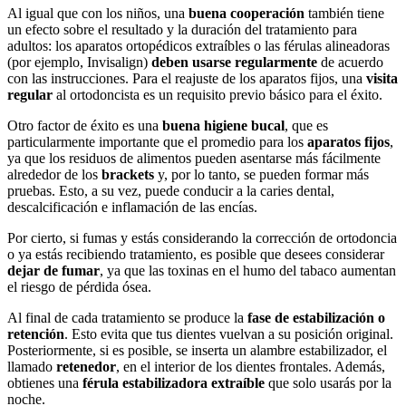
Al igual que con los niños, una
buena cooperación
también tiene
un efecto sobre el resultado y la duración del tratamiento para
adultos: los aparatos ortopédicos extraíbles o las férulas alineadoras
(por ejemplo, Invisalign)
deben usarse regularmente
de acuerdo
con las instrucciones. Para el reajuste de los aparatos fijos, una
visita
regular
al ortodoncista es un requisito previo básico para el éxito.
Otro factor de éxito es una
buena higiene bucal
, que es
particularmente importante que el promedio para los
aparatos fijos
,
ya que los residuos de alimentos pueden asentarse más fácilmente
alrededor de los
brackets
y, por lo tanto, se pueden formar más
pruebas. Esto, a su vez, puede conducir a la caries dental,
descalcificación e inflamación de las encías.
Por cierto, si fumas y estás considerando la corrección de ortodoncia
o ya estás recibiendo tratamiento, es posible que desees considerar
dejar de fumar
, ya que las toxinas en el humo del tabaco aumentan
el riesgo de pérdida ósea.
Al final de cada tratamiento se produce la
fase de estabilización o
retención
. Esto evita que tus dientes vuelvan a su posición original.
Posteriormente, si es posible, se inserta un alambre estabilizador, el
llamado
retenedor
, en el interior de los dientes frontales. Además,
obtienes una
férula estabilizadora extraíble
que solo usarás por la
noche.