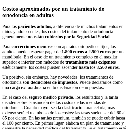
Costos aproximados por un tratamiento de
ortodoncia en adultos
Para los
pacientes adultos
, a diferencia de muchos tratamientos en
niños y adolescentes, los costos del tratamiento de ortodoncia
generalmente
no están cubiertos por
la Seguridad Social
.
Para
correcciones menores
con aparatos ortopédicos fijos, los
adultos pueden esperar pagar de
1.800 euros a 2.500 euros
por una
mandíbula. En el caso de un tratamiento completo en el maxilar
superior e inferior con métodos de
tratamiento más exigentes
estéticamente, los costes pueden ascender
hasta los 8.500 euros
.
Un positivo, sin embargo, hay novedades: los tratamientos de
ortodoncia
son deducibles de impuestos.
Puede declararlos como
una carga extraordinaria en tu declaración de impuestos.
En el caso del
seguro médico privado
, los resultados y la tarifa
deciden sobre la asunción de los costos de las medidas de
ortodoncia. Cuanto mayor sea la clasificación arancelaria, más
extenso será el reembolso de los costos: las tasas suelen ser del 60 al
85 por ciento. En las tarifas premium, también se puede cubrir hasta
el 100 por ciento. En primer lugar, elabora un plan de tratamiento y
demuestra la necesidad médica del tratamiento. Si el tratamiento está