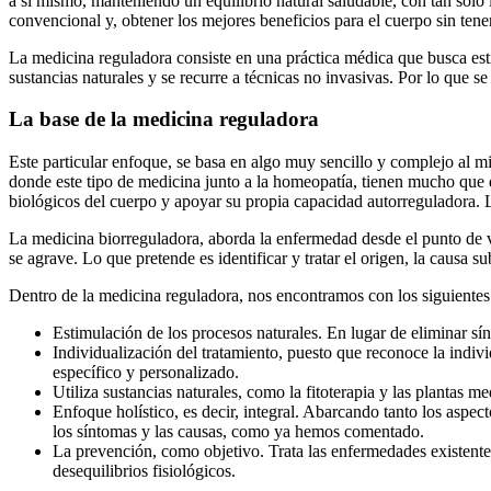
a sí mismo, manteniendo un equilibrio natural saludable, con tan solo
convencional y, obtener los mejores beneficios para el cuerpo sin tene
La medicina reguladora consiste en una práctica médica que busca estim
sustancias naturales y se recurre a técnicas no invasivas. Por lo que 
La base de la medicina reguladora
Este particular enfoque, se basa en algo muy sencillo y complejo al 
donde este tipo de medicina junto a la homeopatía, tienen mucho que de
biológicos del cuerpo y apoyar su propia capacidad autorreguladora. L
La medicina biorreguladora, aborda la enfermedad desde el punto de vi
se agrave. Lo que pretende es identificar y tratar el origen, la causa 
Dentro de la medicina reguladora, nos encontramos con los siguientes p
Estimulación de los procesos naturales. En lugar de eliminar sí
Individualización del tratamiento, puesto que reconoce la indivi
específico y personalizado.
Utiliza sustancias naturales, como la fitoterapia y las plantas 
Enfoque holístico, es decir, integral. Abarcando tanto los aspe
los síntomas y las causas, como ya hemos comentado.
La prevención, como objetivo. Trata las enfermedades existente
desequilibrios fisiológicos.