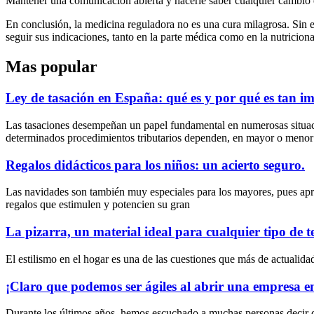
Mantener una comunicación abierta y hacerle saber cualquier cambio e
En conclusión, la medicina reguladora no es una cura milagrosa. Sin 
seguir sus indicaciones, tanto en la parte médica como en la nutriciona
Mas popular
Ley de tasación en España: qué es y por qué es tan i
Las tasaciones desempeñan un papel fundamental en numerosas situacio
determinados procedimientos tributarios dependen, en mayor o menor
Regalos didácticos para los niños: un acierto seguro.
Las navidades son también muy especiales para los mayores, pues apre
regalos que estimulen y potencien su gran
La pizarra, un material ideal para cualquier tipo de t
El estilismo en el hogar es una de las cuestiones que más de actuali
¡Claro que podemos ser ágiles al abrir una empresa 
Durante los últimos años, hemos escuchado a muchas personas decir qu