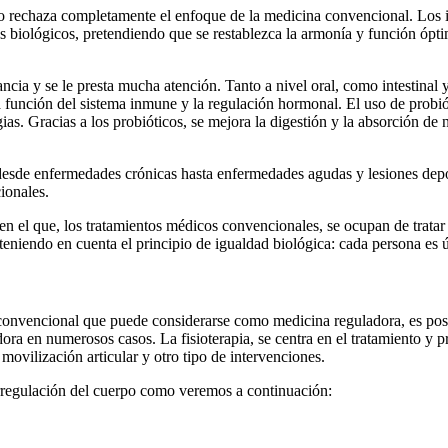
no rechaza completamente el enfoque de la medicina convencional. Los 
as biológicos, pretendiendo que se restablezca la armonía y función óp
ancia y se le presta mucha atención. Tanto a nivel oral, como intestinal
la función del sistema inmune y la regulación hormonal. El uso de probió
gias. Gracias a los probióticos, se mejora la digestión y la absorción de
 desde enfermedades crónicas hasta enfermedades agudas y lesiones depo
ionales.
en el que, los tratamientos médicos convencionales, se ocupan de trata
teniendo en cuenta el principio de igualdad biológica: cada persona es ú
 convencional que puede considerarse como medicina reguladora, es posi
ora en numerosos casos. La fisioterapia, se centra en el tratamiento y 
movilización articular y otro tipo de intervenciones.
orregulación del cuerpo como veremos a continuación: