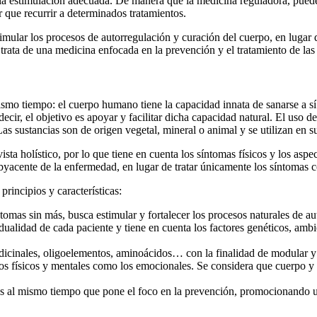
 la estimulación adecuada. De manera que la medicina reguladora, puede
r que recurrir a determinados tratamientos.
ular los procesos de autorregulación y curación del cuerpo, en lugar de 
se trata de una medicina enfocada en la prevención y el tratamiento de la
mismo tiempo: el cuerpo humano tiene la capacidad innata de sanarse a
cir, el objetivo es apoyar y facilitar dicha capacidad natural. El uso d
as sustancias son de origen vegetal, mineral o animal y se utilizan en s
sta holístico, por lo que tiene en cuenta los síntomas físicos y los as
subyacente de la enfermedad, en lugar de tratar únicamente los síntomas 
rincipios y características:
ntomas sin más, busca estimular y fortalecer los procesos naturales de 
dualidad de cada paciente y tiene en cuenta los factores genéticos, ambie
medicinales, oligoelementos, aminoácidos… con la finalidad de modular y 
ctos físicos y mentales como los emocionales. Se considera que cuerpo y
s al mismo tiempo que pone el foco en la prevención, promocionando un 