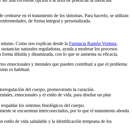
 ser una excelente opción a la hora de potenciar la medicina
centrarse en el tratamiento de los síntomas. Para hacerlo, se utilizan
s enfermedades, de forma integral y personalizada.
 sí mismo. Como nos explican desde la
Farmacia Ramón Ventura
,
e sustancias naturales reguladoras, ayuda a moderar los procesos
u forma diluida y dinamizada, con lo que se aumenta su eficacia.
pectos emocionales y mentales que pueden contribuir a que el problema
como es habitual.
autorregulación del cuerpo, promoviendo la curación.
ntales, emocionales y el estilo de vida, para diseñar un plan
respaldar los sistemas fisiológicos del cuerpo.
 mente se encuentran interconectados, por lo que el tratamiento aborda
estilo de vida saludable y la identificación temprana de los