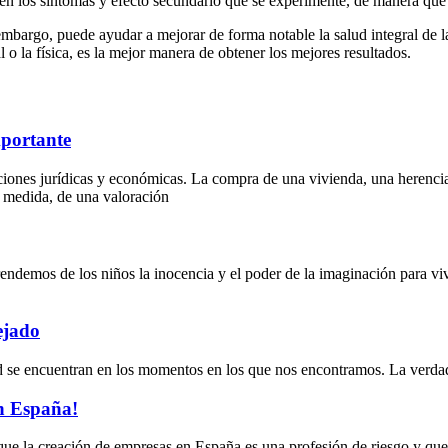
n los síntomas y efecto secundario que se experimente, de manera que le
embargo, puede ayudar a mejorar de forma notable la salud integral de l
l o la física, es la mejor manera de obtener los mejores resultados.
mportante
nes jurídicas y económicas. La compra de una vivienda, una herencia, 
 medida, de una valoración
ndemos de los niños la inocencia y el poder de la imaginación para viv
ejado
dad se encuentran en los momentos en los que nos encontramos. La verda
en España!
e la creación de empresas en España es una profesión de riesgo y que 