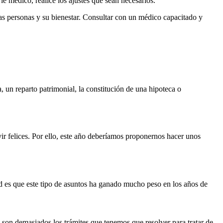
 médico, realice los ajustes que sean necesarios.
as personas y su bienestar. Consultar con un médico capacitado y
un reparto patrimonial, la constitución de una hipoteca o
ir felices. Por ello, este año deberíamos proponernos hacer unos
d es que este tipo de asuntos ha ganado mucho peso en los años de
son demasiados los trámites que tenemos que resolver para tratar de