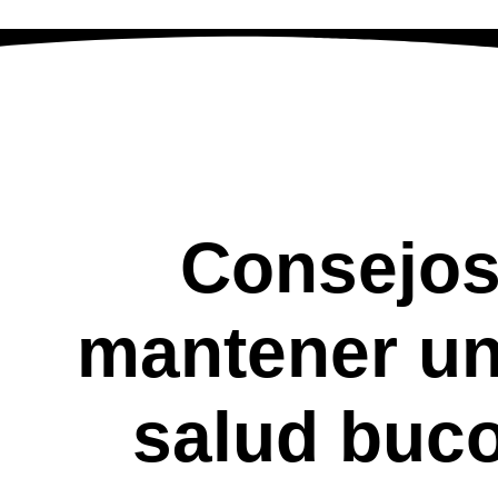
Ir
al
contenido
Consejos
mantener u
salud buc