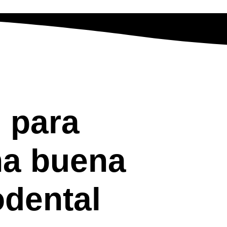
 para
na buena
odental