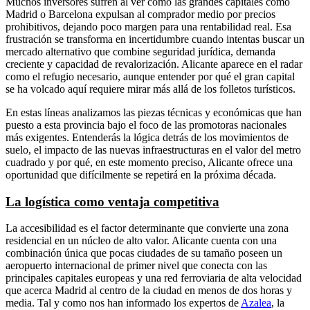
Muchos inversores sufren al ver cómo las grandes capitales como
Madrid o Barcelona expulsan al comprador medio por precios
prohibitivos, dejando poco margen para una rentabilidad real. Esa
frustración se transforma en incertidumbre cuando intentas buscar un
mercado alternativo que combine seguridad jurídica, demanda
creciente y capacidad de revalorización. Alicante aparece en el radar
como el refugio necesario, aunque entender por qué el gran capital
se ha volcado aquí requiere mirar más allá de los folletos turísticos.
En estas líneas analizamos las piezas técnicas y económicas que han
puesto a esta provincia bajo el foco de las promotoras nacionales
más exigentes. Entenderás la lógica detrás de los movimientos de
suelo, el impacto de las nuevas infraestructuras en el valor del metro
cuadrado y por qué, en este momento preciso, Alicante ofrece una
oportunidad que difícilmente se repetirá en la próxima década.
La logística como ventaja competitiva
La accesibilidad es el factor determinante que convierte una zona
residencial en un núcleo de alto valor. Alicante cuenta con una
combinación única que pocas ciudades de su tamaño poseen un
aeropuerto internacional de primer nivel que conecta con las
principales capitales europeas y una red ferroviaria de alta velocidad
que acerca Madrid al centro de la ciudad en menos de dos horas y
media. Tal y como nos han informado los expertos de
Azalea
, la