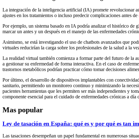
La integración de la inteligencia artificial (IA) promete revolucionar
ajustes en los tratamientos o incluso predecir complicaciones antes de
Por ejemplo, un sistema basado en IA podría analizar el histórico de gl
marcar un antes y un después en el manejo de las enfermedades cróni
Asimismo, se está investigando el uso de chatbots avanzados que podr
virtuales reducirían la carga sobre los profesionales de la salud a la v
La realidad virtual también comienza a formar parte del futuro de la 
a gestionar su enfermedad de forma interactiva. En el caso de enfermed
trastornos metabólicos podrían practicar cómo tomar decisiones alimen
Por último, el desarrollo de dispositivos implantables con conectividad
sanitario, permitiendo un monitoreo continuo y minimizando la necesida
pacientes herramientas que les permiten ser más independientes y toma
componente esencial para el cuidado de enfermedades crónicas a día 
Mas popular
Ley de tasación en España: qué es y por qué es tan i
Las tasaciones desempeñan un papel fundamental en numerosas situacio