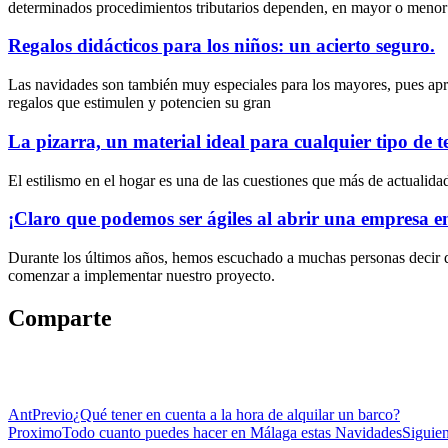
determinados procedimientos tributarios dependen, en mayor o menor
Regalos didácticos para los niños: un acierto seguro.
Las navidades son también muy especiales para los mayores, pues apre
regalos que estimulen y potencien su gran
La pizarra, un material ideal para cualquier tipo de t
El estilismo en el hogar es una de las cuestiones que más de actuali
¡Claro que podemos ser ágiles al abrir una empresa 
Durante los últimos años, hemos escuchado a muchas personas decir qu
comenzar a implementar nuestro proyecto.
Comparte
Ant
Previo
¿Qué tener en cuenta a la hora de alquilar un barco?
Proximo
Todo cuanto puedes hacer en Málaga estas Navidades
Siguien