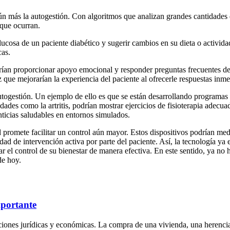
 aún más la autogestión. Con algoritmos que analizan grandes cantidades 
 que ocurran.
ucosa de un paciente diabético y sugerir cambios en su dieta o actividad
cas.
ían proporcionar apoyo emocional y responder preguntas frecuentes de l
ez que mejorarían la experiencia del paciente al ofrecerle respuestas inme
autogestión. Un ejemplo de ello es que se están desarrollando programas
ades como la artritis, podrían mostrar ejercicios de fisioterapia adecua
ticias saludables en entornos simulados.
 promete facilitar un control aún mayor. Estos dispositivos podrían medi
d de intervención activa por parte del paciente. Así, la tecnología ya e
r el control de su bienestar de manera efectiva. En este sentido, ya n
de hoy.
mportante
nes jurídicas y económicas. La compra de una vivienda, una herencia, 