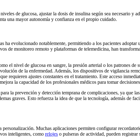
niveles de glucosa, ajustar la dosis de insulina según sea necesario y a
enta una mayor autonomía y confianza en el propio cuidado.
as ha evolucionado notablemente, permitiendo a los pacientes adoptar u
tivos de monitoreo remoto y plataformas de telemedicina, han transforma
como el nivel de glucosa en sangre, la presión arterial o los patrones de
volución de la enfermedad. Además, los dispositivos de vigilancia remo
que requieren ajustes constantes en el tratamiento. Este acceso inmediat
mejora la capacidad de los profesionales médicos para tomar decisiones
 para la prevención y detección temprana de complicaciones, ya que las
blemas graves. Esto refuerza la idea de que la tecnología, además de fac
la personalización. Muchas aplicaciones permiten configurar recordator
ivos inteligentes, como
relojes
o pulseras de actividad, pueden registrar s