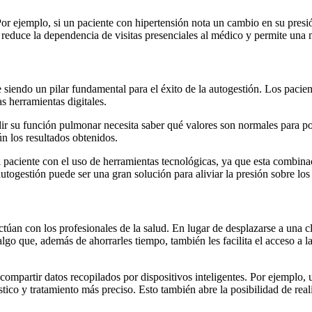
Por ejemplo, si un paciente con hipertensión nota un cambio en su presi
 reduce la dependencia de visitas presenciales al médico y permite una m
 siendo un pilar fundamental para el éxito de la autogestión. Los paci
s herramientas digitales.
ir su función pulmonar necesita saber qué valores son normales para po
n los resultados obtenidos.
l paciente con el uso de herramientas tecnológicas, ya que esta combin
utogestión puede ser una gran solución para aliviar la presión sobre los 
ctúan con los profesionales de la salud. En lugar de desplazarse a una c
 que, además de ahorrarles tiempo, también les facilita el acceso a la a
partir datos recopilados por dispositivos inteligentes. Por ejemplo, un
ico y tratamiento más preciso. Esto también abre la posibilidad de reali