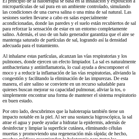
El principio de la haloterapia se basa en la inhalación y exposición a
micropartículas de sal pura en un ambiente controlado, simulando
las condiciones de una cueva salina o una mina de sal natural. Las
sesiones suelen llevarse a cabo en salas especialmente
acondicionadas, donde las paredes y el suelo están recubiertos de sal
para reforzar la sensación de estar en un entorno completamente
salino. Además, el uso de un halo generador garantiza que el aire se
mantenga saturado de partículas de sal, logrando así la densidad
adecuada para el tratamiento.
Al inhalarse estas partículas, alcanzan las vías respiratorias y los
pulmones, donde ejercen un efecto limpiador. La sal es naturalmente
antibacteriana y antiinflamatoria, lo cual ayuda a descomponer el
moco y a reducir la inflamación de las vías respiratorias, aliviando la
congestión y facilitando la eliminación de las impurezas. De esta
manera, el aire salino se convierte en un recurso saludable para
quienes buscan mejorar su capacidad pulmonar, aliviar la tos, o
simplemente encontrar una forma de mantener el sistema respiratorio
en buen estado.
Por otro lado, descubrimos que la haloterapia también tiene un
impacto notable en la piel. Al ser una sustancia higroscópica, la sal
atrae el agua y puede ayudar a hidratar la epidermis, además de
desinfectar y limpiar la superficie cutánea, eliminando células
muertas y promoviendo una regeneración más rápida; de hecho,