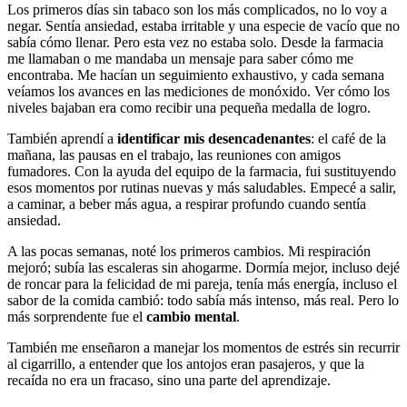
Los primeros días sin tabaco son los más complicados, no lo voy a
negar. Sentía ansiedad, estaba irritable y una especie de vacío que no
sabía cómo llenar. Pero esta vez no estaba solo. Desde la farmacia
me llamaban o me mandaba un mensaje para saber cómo me
encontraba. Me hacían un seguimiento exhaustivo, y cada semana
veíamos los avances en las mediciones de monóxido. Ver cómo los
niveles bajaban era como recibir una pequeña medalla de logro.
También aprendí a
identificar mis desencadenantes
: el café de la
mañana, las pausas en el trabajo, las reuniones con amigos
fumadores. Con la ayuda del equipo de la farmacia, fui sustituyendo
esos momentos por rutinas nuevas y más saludables. Empecé a salir,
a caminar, a beber más agua, a respirar profundo cuando sentía
ansiedad.
A las pocas semanas, noté los primeros cambios. Mi respiración
mejoró; subía las escaleras sin ahogarme. Dormía mejor, incluso dejé
de roncar para la felicidad de mi pareja, tenía más energía, incluso el
sabor de la comida cambió: todo sabía más intenso, más real. Pero lo
más sorprendente fue el
cambio mental
.
También me enseñaron a manejar los momentos de estrés sin recurrir
al cigarrillo, a entender que los antojos eran pasajeros, y que la
recaída no era un fracaso, sino una parte del aprendizaje.