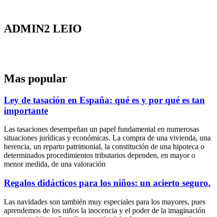
Ir
al
contenido
ADMIN2 LEIO
Mas popular
Ley de tasación en España: qué es y por qué es tan
importante
Las tasaciones desempeñan un papel fundamental en numerosas
situaciones jurídicas y económicas. La compra de una vivienda, una
herencia, un reparto patrimonial, la constitución de una hipoteca o
determinados procedimientos tributarios dependen, en mayor o
menor medida, de una valoración
Regalos didácticos para los niños: un acierto seguro.
Las navidades son también muy especiales para los mayores, pues
aprendemos de los niños la inocencia y el poder de la imaginación