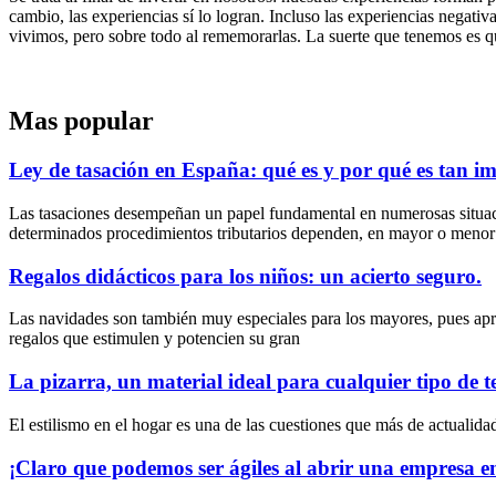
cambio, las experiencias sí lo logran. Incluso las experiencias negativa
vivimos, pero sobre todo al rememorarlas. La suerte que tenemos es qu
Mas popular
Ley de tasación en España: qué es y por qué es tan i
Las tasaciones desempeñan un papel fundamental en numerosas situacio
determinados procedimientos tributarios dependen, en mayor o menor
Regalos didácticos para los niños: un acierto seguro.
Las navidades son también muy especiales para los mayores, pues apre
regalos que estimulen y potencien su gran
La pizarra, un material ideal para cualquier tipo de t
El estilismo en el hogar es una de las cuestiones que más de actuali
¡Claro que podemos ser ágiles al abrir una empresa 