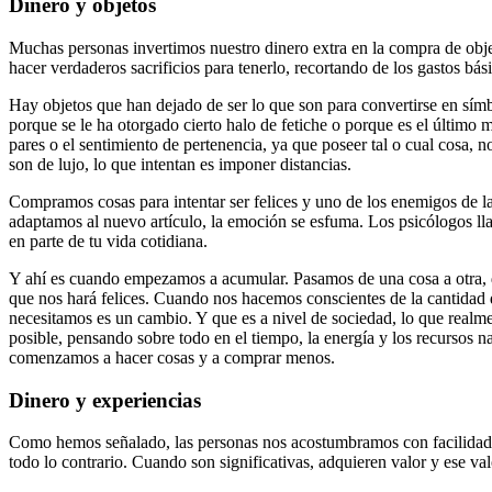
Dinero y objetos
Muchas personas invertimos nuestro dinero extra en la compra de obj
hacer verdaderos sacrificios para tenerlo, recortando de los gastos b
Hay objetos que han dejado de ser lo que son para convertirse en sí
porque se le ha otorgado cierto halo de fetiche o porque es el último
pares o el sentimiento de pertenencia, ya que poseer tal o cual cosa, 
son de lujo, lo que intentan es imponer distancias.
Compramos cosas para intentar ser felices y uno de los enemigos de l
adaptamos al nuevo artículo, la emoción se esfuma. Los psicólogos l
en parte de tu vida cotidiana.
Y ahí es cuando empezamos a acumular. Pasamos de una cosa a otra, d
que nos hará felices. Cuando nos hacemos conscientes de la cantidad 
necesitamos es un cambio. Y que es a nivel de sociedad, lo que realm
posible, pensando sobre todo en el tiempo, la energía y los recursos n
comenzamos a hacer cosas y a comprar menos.
Dinero y experiencias
Como hemos señalado, las personas nos acostumbramos con facilidad a 
todo lo contrario. Cuando son significativas, adquieren valor y ese va