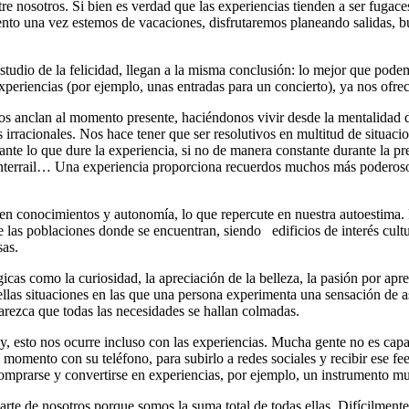
re nosotros. Si bien es verdad que las experiencias tienden a ser fugac
ento una vez estemos de vacaciones, disfrutaremos planeando salidas, b
studio de la felicidad, llegan a la misma conclusión: lo mejor que pode
eriencias (por ejemplo, unas entradas para un concierto), ya nos ofrece
os anclan al momento presente, haciéndonos vivir desde la mentalidad 
irracionales. Nos hace tener que ser resolutivos en multitud de situacio
nte lo que dure la experiencia, si no de manera constante durante la pre
l Interrail… Una experiencia proporciona recuerdos muchos más poderoso
n conocimientos y autonomía, lo que repercute en nuestra autoestima. Pr
de las poblaciones donde se encuentran, siendo edificios de interés cult
sas.
s como la curiosidad, la apreciación de la belleza, la pasión por apren
uellas situaciones en las que una persona experimenta una sensación de 
arezca que todas las necesidades se hallan colmadas.
, esto nos ocurre incluso con las experiencias. Mucha gente no es cap
el momento con su teléfono, para subirlo a redes sociales y recibir ese 
omprarse y convertirse en experiencias, por ejemplo, un instrumento mus
 parte de nosotros porque somos la suma total de todas ellas. Difícilmen