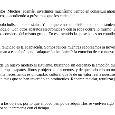
etos. Muchos, además, invertimos muchísimo tiempo en conseguir ahorra
ásicos o acudiendo a préstamos que los endeudan.
mbolo indiscutible de status. Ya no queremos un teléfono como herrami
 modelo. Con otros aparatos electrónicos y con la ropa ocurre lo mismo.
nos convierte del mismo grupo. En este sentido las posesiones no contrib
a felicidad es la adaptación. Somos felices mientras saboreamos la nov
laman a este fenómeno “adaptación hedónica”: la emoción de eso nuevo
e un nuevo modelo al siguiente, buscando sin descanso la emoción que
de ropa, zapatos, libros y objetos que tenemos, y de que todo ello no 
ente necesitamos es un cambio cultural que le de un valor real a nuest
aturales que se han invertido en producirlos. Reparar, reciclar, reutili
los objetos, por lo que al poco tiempo de adquirirlos se vuelven algo r
lor se incrementa con el tiempo.