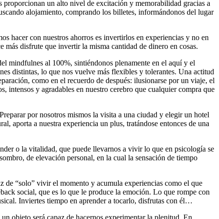
es proporcionan un alto nivel de excitación y memorabilidad gracias a
uscando alojamiento, comprando los billetes, informándonos del lugar
mos hacer con nuestros ahorros es invertirlos en experiencias y no en
 más disfrute que invertir la misma cantidad de dinero en cosas.
del mindfulnes al 100%, sintiéndonos plenamente en el aquí y el
nes distintas, lo que nos vuelve más flexibles y tolerantes. Una actitud
paración, como en el recuerdo de después: ilusionarse por un viaje, el
s, intensos y agradables en nuestro cerebro que cualquier compra que
eparar por nosotros mismos la visita a una ciudad y elegir un hotel
ural, aporta a nuestra experiencia un plus, tratándose entonces de una
der o la vitalidad, que puede llevarnos a vivir lo que en psicología se
asombro, de elevación personal, en la cual la sensación de tiempo
az de “solo” vivir el momento y acumula experiencias como el que
feeback social, que es lo que le produce la emoción. Lo que rompe con
ical. Inviertes tiempo en aprender a tocarlo, disfrutas con él…
te un objeto será capaz de hacernos experimentar la plenitud. En