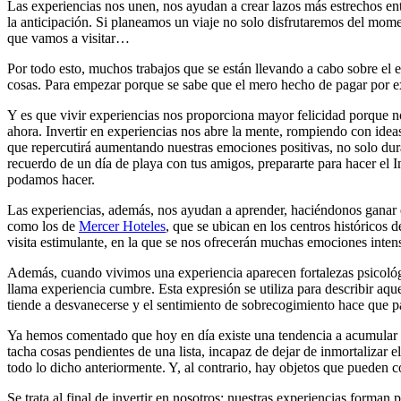
Las experiencias nos unen, nos ayudan a crear lazos más estrechos ent
la anticipación. Si planeamos un viaje no solo disfrutaremos del mom
que vamos a visitar…
Por todo esto, muchos trabajos que se están llevando a cabo sobre el e
cosas. Para empezar porque se sabe que el mero hecho de pagar por exp
Y es que vivir experiencias nos proporciona mayor felicidad porque n
ahora. Invertir en experiencias nos abre la mente, rompiendo con ideas 
que repercutirá aumentando nuestras emociones positivas, no solo dura
recuerdo de un día de playa con tus amigos, prepararte para hacer e
podamos hacer.
Las experiencias, además, nos ayudan a aprender, haciéndonos ganar e
como los de
Mercer Hoteles
, que se ubican en los centros históricos 
visita estimulante, en la que se nos ofrecerán muchas emociones inten
Además, cuando vivimos una experiencia aparecen fortalezas psicológica
llama experiencia cumbre. Esta expresión se utiliza para describir aq
tiende a desvanecerse y el sentimiento de sobrecogimiento hace que p
Ya hemos comentado que hoy en día existe una tendencia a acumular y
tacha cosas pendientes de una lista, incapaz de dejar de inmortalizar 
todo lo dicho anteriormente. Y, al contrario, hay objetos que pueden c
Se trata al final de invertir en nosotros: nuestras experiencias forman