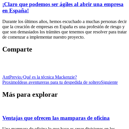
¡Claro que podemos ser ágiles al abrir una empresa
en España!
Durante los últimos años, hemos escuchado a muchas personas decir
que la creación de empresas en España es una profesión de riesgo y
que son demasiados los trámites que tenemos que resolver para tratar
de comenzar a implementar nuestro proyecto.
Comparte
Ant
Previo
¿Qué es la técnica Mackenzie?
Proximo
Ideas aventureras para tu despedida de soltero
Siguiente
Más para explorar
Ventajas que ofrecen las mamparas de oficina
Una mampara de oficina lo que hace es crear divisiones en los