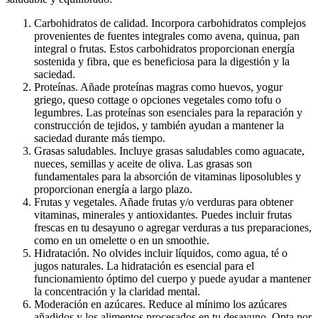
Carbohidratos de calidad. Incorpora carbohidratos complejos
provenientes de fuentes integrales como avena, quinua, pan
integral o frutas. Estos carbohidratos proporcionan energía
sostenida y fibra, que es beneficiosa para la digestión y la
saciedad.
Proteínas. Añade proteínas magras como huevos, yogur
griego, queso cottage o opciones vegetales como tofu o
legumbres. Las proteínas son esenciales para la reparación y
construcción de tejidos, y también ayudan a mantener la
saciedad durante más tiempo.
Grasas saludables. Incluye grasas saludables como aguacate,
nueces, semillas y aceite de oliva. Las grasas son
fundamentales para la absorción de vitaminas liposolubles y
proporcionan energía a largo plazo.
Frutas y vegetales. Añade frutas y/o verduras para obtener
vitaminas, minerales y antioxidantes. Puedes incluir frutas
frescas en tu desayuno o agregar verduras a tus preparaciones,
como en un omelette o en un smoothie.
Hidratación. No olvides incluir líquidos, como agua, té o
jugos naturales. La hidratación es esencial para el
funcionamiento óptimo del cuerpo y puede ayudar a mantener
la concentración y la claridad mental.
Moderación en azúcares. Reduce al mínimo los azúcares
añadidos y los alimentos procesados en tu desayuno. Opta por